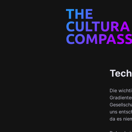
Tech
Die wicht
Gradiente
Gesellsch
uns entsc
da es nie