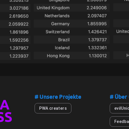
# Unsere Projekte
# Über
PWA creaters
evilUni
Feedba