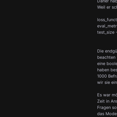
Daher hab
Weil er sc
loss_funct
eval_metri
test_size
Die endgü
beachten S
eine bool
haben bes
1000 Befr
wir sie ei
Es war mög
Zeit in A
Fragen so
das Model