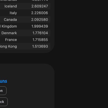
 uns
on
ck