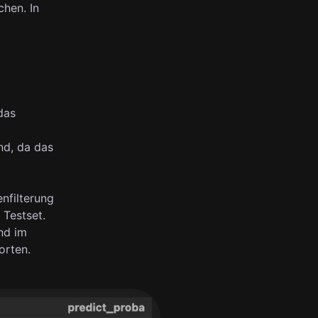
hen. In
das
nd, da das
enfilterung
 Testset.
and im
orten.