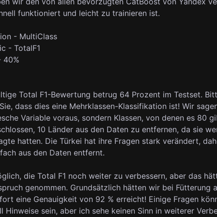
en wir den von allen bevorzugten CatBoost von Yandex v
hnell funktioniert und leicht zu trainieren ist.
ion - MultiClass
c - TotalF1
 - 40%
ltige Total F1-Bewertung betrug 64 Prozent im Testset. Bit
ie, dass dies eine Mehrklassen-Klassifikation ist! Wir sage
esche Variable voraus, sondern Klassen, von denen es 80 gi
chlossen, 10 Länder aus den Daten zu entfernen, da sie wen
agte hatten. Die Türkei hat ihre Fragen stark verändert, da
nfach aus den Daten entfernt.
lich, die Total F1 noch weiter zu verbessern, aber das hätt
nspruch genommen. Grundsätzlich hätten wir bei Fütterung a
fort eine Genauigkeit von 92 % erreicht! Einige Fragen kön
l Hinweise sein, aber ich sehe keinen Sinn in weiterer Verb