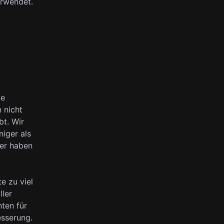
erwendet.
te
n nicht
bt. Wir
iger als
her haben
e zu viel
ller
nten für
esserung.