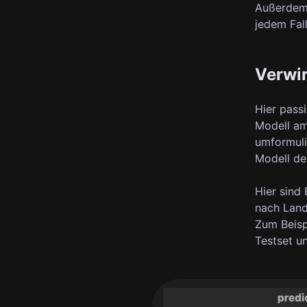
Außerdem 
jedem Fal
Verwi
Hier pass
Modell am
umformuli
Modell de
Hier sind 
nach Land
Zum Beispi
Testset u