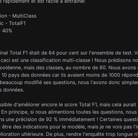
 rapidement et est facile à entraîner.
ion - MultiClass
c - TotalF1
 - 40%
inal Total F1 était de 64 pour cent sur l'ensemble de test. V
ceci est une classification multi-classe ! Nous prédisons n
booléenne, mais des classes, au nombre de 80. Nous avons
 10 pays des données car ils avaient moins de 1000 répond
 beaucoup modifié ses questions, nous l'avons donc simpl
es données.
ossible d'améliorer encore le score Total F1, mais cela aurait 
En principe, si nous alimentions toutes les questions, nous
ons une précision de 92 % immédiatement ! Certaines quest
 être des indications pour le modèle, mais je ne vois pas l'i
ioration ultérieure. De plus, rendre l'enquête trop longue n