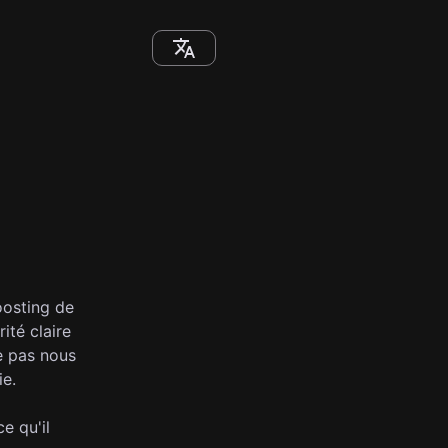
boosting de
ité claire
e pas nous
ie.
e qu'il