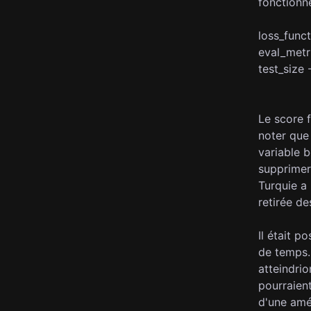
fonctionne
loss_funct
eval_metri
test_size
Le score f
noter que 
variable 
supprimer
Turquie a
retirée d
Il était p
de temps. 
atteindri
pourraient
d'une amél