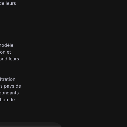
de leurs
 modèle
ion et
ond leurs
ltration
es pays de
épondants
tion de