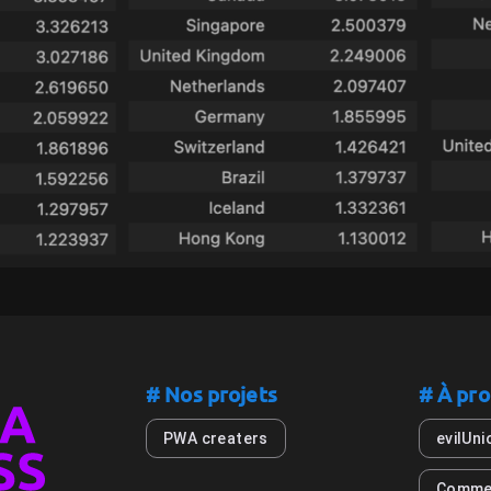
# Nos projets
# À pro
PWA creaters
evilUni
Comme