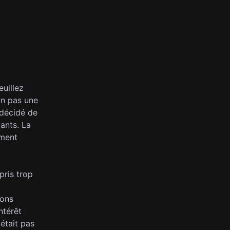
euillez
on pas une
 décidé de
ants. La
ement
pris trop
ions
ntérêt
'était pas