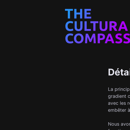
Déta
La princip
gradient c
avec les 
embêter à
Nous avon