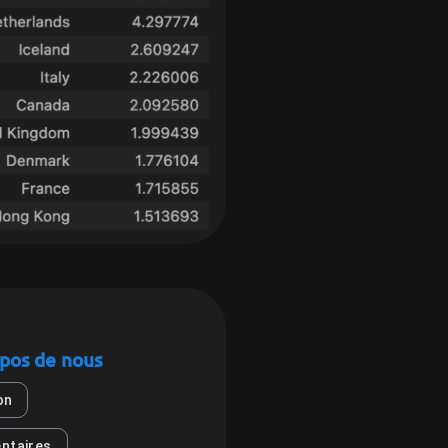
pos de nous
on
ntaires