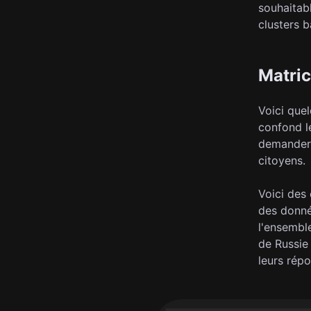
souhaitab
clusters b
Matric
Voici que
confond l
demander 
citoyens.
Voici des
des donné
l'ensembl
de Russie
leurs répo