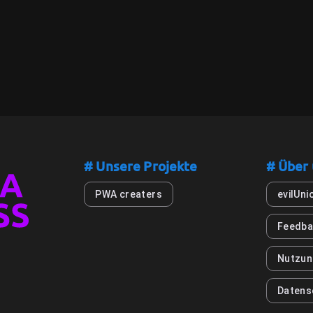
# Unsere Projekte
# Über
PWA creaters
evilUni
Feedba
Nutzun
Datens