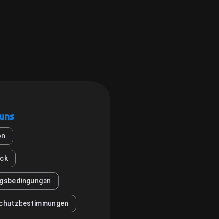
 uns
on
ck
gsbedingungen
chutzbestimmungen